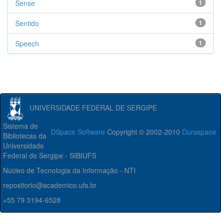
Sense
1
Sentido
1
Speech
1
UNIVERSIDADE FEDERAL DE SERGIPE
Sistema de
DSpace Software
Copyright © 2002-2010
Duraspace
Bibliotecas da
Universidade
Federal de Sergipe - SIBIUFS
Núcleo de Tecnologia da Informação - NTI
repositorio@academico.ufs.br
+55 79 3194-6528