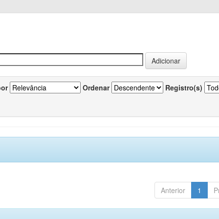
por
Ordenar
Registro(s)
Anterior
1
P