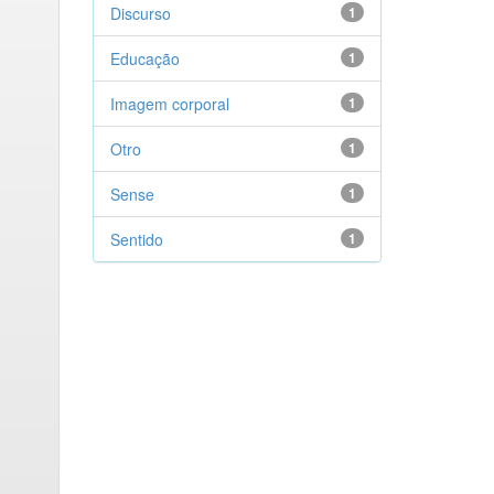
Discurso
1
Educação
1
Imagem corporal
1
Otro
1
Sense
1
Sentido
1