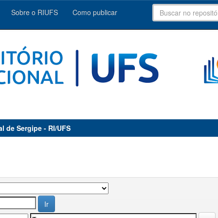
Sobre o RIUFS
Como publicar
al de Sergipe - RI/UFS