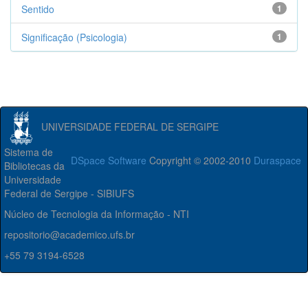
Sentido
1
Significação (Psicologia)
1
UNIVERSIDADE FEDERAL DE SERGIPE
Sistema de
DSpace Software
Copyright © 2002-2010
Duraspace
Bibliotecas da
Universidade
Federal de Sergipe - SIBIUFS
Núcleo de Tecnologia da Informação - NTI
repositorio@academico.ufs.br
+55 79 3194-6528