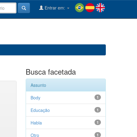
Entrar em:
Busca facetada
Assunto
Body
1
Educação
1
Habla
1
Otro
1