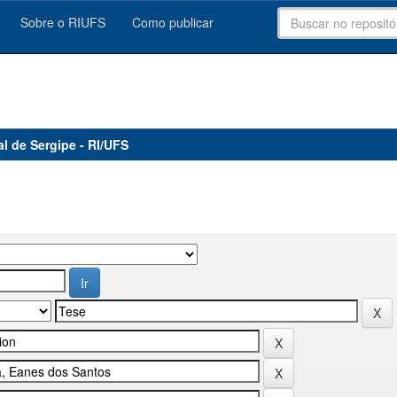
Sobre o RIUFS
Como publicar
al de Sergipe - RI/UFS