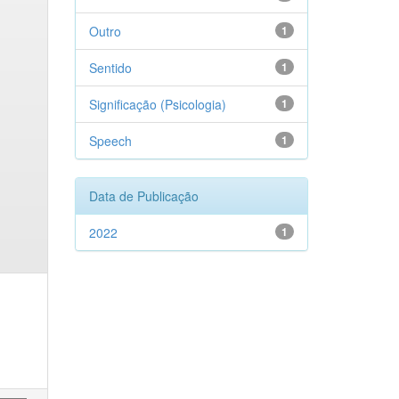
Outro
1
Sentido
1
Significação (Psicologia)
1
Speech
1
Data de Publicação
2022
1