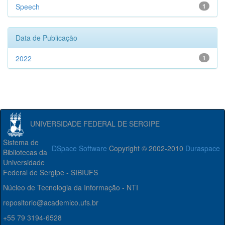
Speech
1
Data de Publicação
2022
1
UNIVERSIDADE FEDERAL DE SERGIPE
Sistema de
DSpace Software
Copyright © 2002-2010
Duraspace
Bibliotecas da
Universidade
Federal de Sergipe - SIBIUFS
Núcleo de Tecnologia da Informação - NTI
repositorio@academico.ufs.br
+55 79 3194-6528