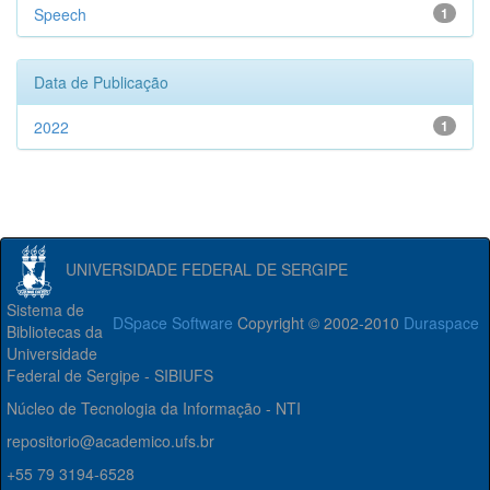
Speech
1
Data de Publicação
2022
1
UNIVERSIDADE FEDERAL DE SERGIPE
Sistema de
DSpace Software
Copyright © 2002-2010
Duraspace
Bibliotecas da
Universidade
Federal de Sergipe - SIBIUFS
Núcleo de Tecnologia da Informação - NTI
repositorio@academico.ufs.br
+55 79 3194-6528