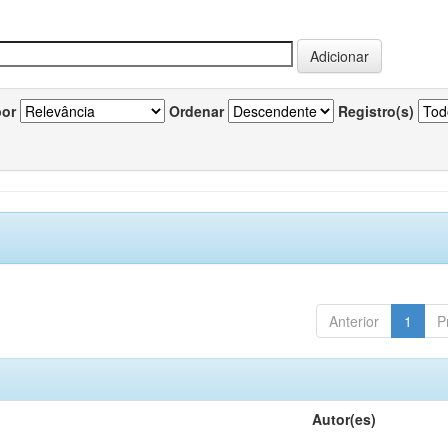
por
Ordenar
Registro(s)
Anterior
1
P
Autor(es)