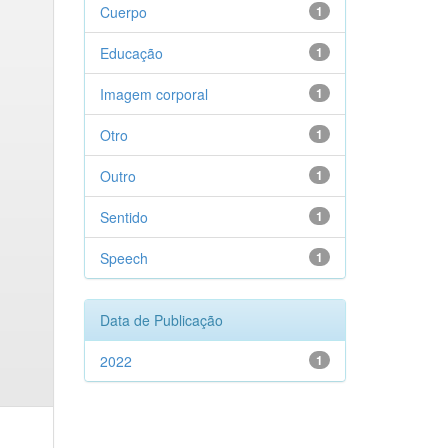
Cuerpo
1
Educação
1
Imagem corporal
1
Otro
1
Outro
1
Sentido
1
Speech
1
Data de Publicação
2022
1