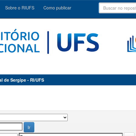
Sobre o RIUFS
Como publicar
al de Sergipe - RI/UFS