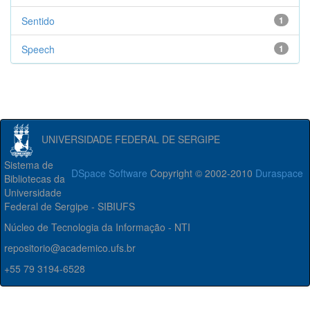
Sentido
1
Speech
1
UNIVERSIDADE FEDERAL DE SERGIPE
Sistema de
DSpace Software
Copyright © 2002-2010
Duraspace
Bibliotecas da
Universidade
Federal de Sergipe - SIBIUFS
Núcleo de Tecnologia da Informação - NTI
repositorio@academico.ufs.br
+55 79 3194-6528