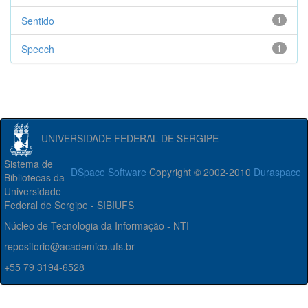
Sentido
1
Speech
1
UNIVERSIDADE FEDERAL DE SERGIPE
Sistema de
DSpace Software
Copyright © 2002-2010
Duraspace
Bibliotecas da
Universidade
Federal de Sergipe - SIBIUFS
Núcleo de Tecnologia da Informação - NTI
repositorio@academico.ufs.br
+55 79 3194-6528