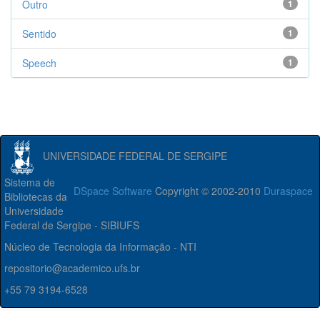
Outro
1
Sentido
1
Speech
1
UNIVERSIDADE FEDERAL DE SERGIPE
Sistema de
DSpace Software
Copyright © 2002-2010
Duraspace
Bibliotecas da
Universidade
Federal de Sergipe - SIBIUFS
Núcleo de Tecnologia da Informação - NTI
repositorio@academico.ufs.br
+55 79 3194-6528