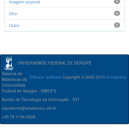
Imagem corporal
1
Otro
1
Outro
1
UNIVERSIDADE FEDERAL DE SERGIPE
Sistema de
DSpace Software
Copyright © 2002-2010
Duraspace
Bibliotecas da
Universidade
Federal de Sergipe - SIBIUFS
Núcleo de Tecnologia da Informação - NTI
repositorio@academico.ufs.br
+55 79 3194-6528