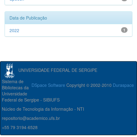
Data de Publicação
2022
1
UNIVERSIDADE FEDERAL DE SERGIPE
Sistema de
DSpace Software
Copyright © 2002-2010
Duraspace
Bibliotecas da
Universidade
Federal de Sergipe - SIBIUFS
Núcleo de Tecnologia da Informação - NTI
repositorio@academico.ufs.br
+55 79 3194-6528