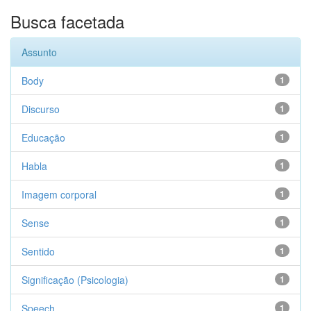
Busca facetada
Assunto
Body
1
Discurso
1
Educação
1
Habla
1
Imagem corporal
1
Sense
1
Sentido
1
Significação (Psicologia)
1
Speech
1