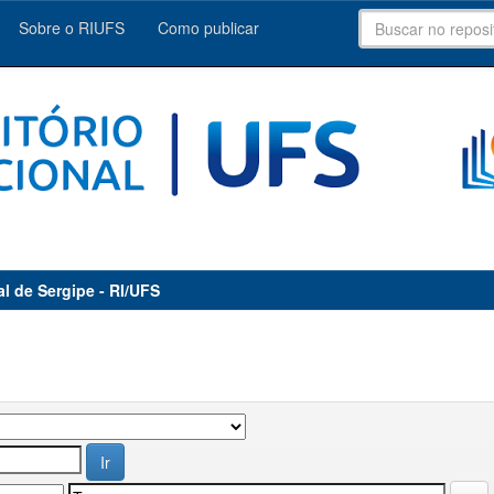
Sobre o RIUFS
Como publicar
al de Sergipe - RI/UFS