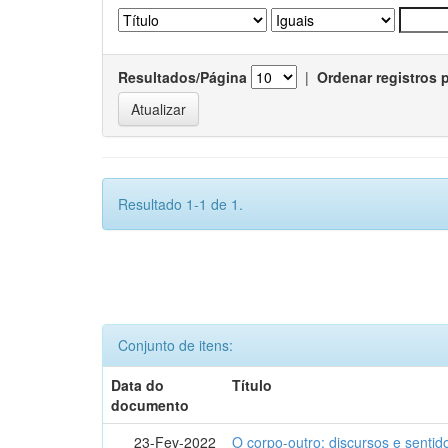
Resultados/Página
|
Ordenar registros 
Resultado 1-1 de 1.
Conjunto de itens:
Data do
Título
documento
23-Fev-2022
O corpo-outro: discursos e senti