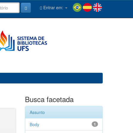
Entrar em:
Busca facetada
Assunto
Body
1