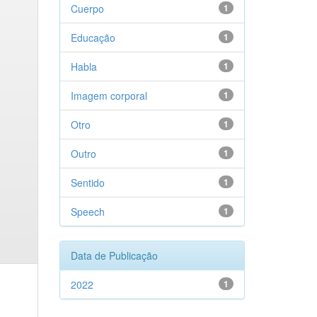
Cuerpo
1
Educação
1
Habla
1
Imagem corporal
1
Otro
1
Outro
1
Sentido
1
Speech
1
Data de Publicação
2022
1