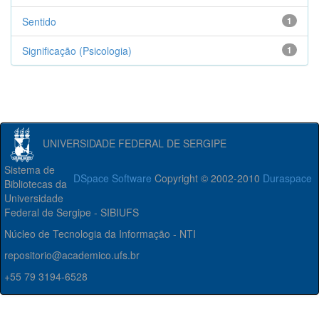
Sentido
1
Significação (Psicologia)
1
UNIVERSIDADE FEDERAL DE SERGIPE
Sistema de
DSpace Software
Copyright © 2002-2010
Duraspace
Bibliotecas da
Universidade
Federal de Sergipe - SIBIUFS
Núcleo de Tecnologia da Informação - NTI
repositorio@academico.ufs.br
+55 79 3194-6528