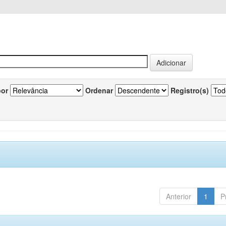
por
Ordenar
Registro(s)
Anterior
1
P