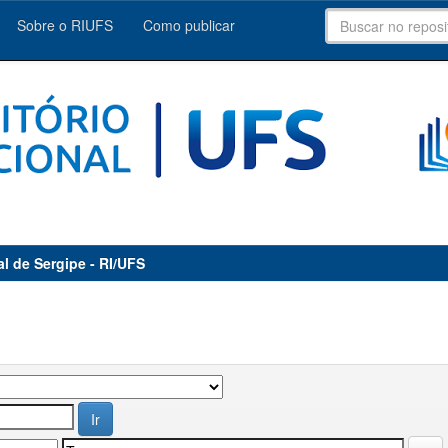
Sobre o RIUFS
Como publicar
al de Sergipe - RI/UFS