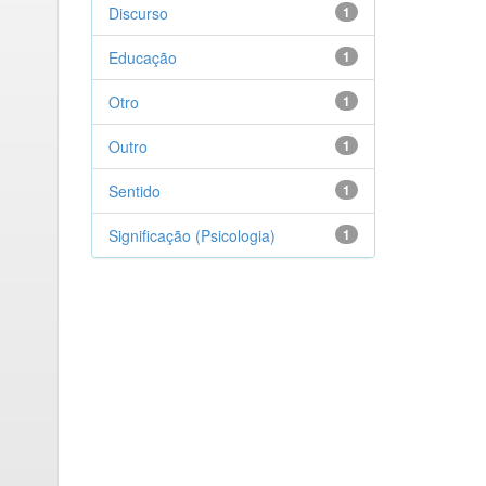
Discurso
1
Educação
1
Otro
1
Outro
1
Sentido
1
Significação (Psicologia)
1