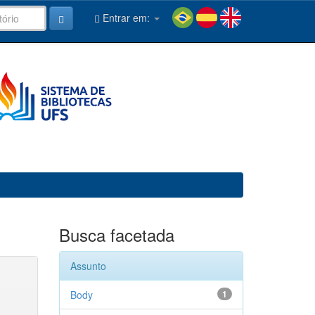
Entrar em:
Busca facetada
Assunto
Body
1