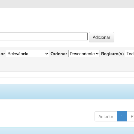
por
Ordenar
Registro(s)
Anterior
1
P