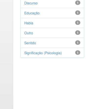
Discurso
1
Educação
1
Habla
1
Outro
1
Sentido
1
Significação (Psicologia)
1