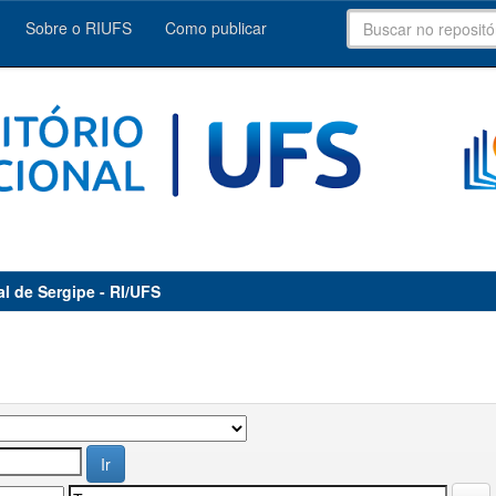
Sobre o RIUFS
Como publicar
al de Sergipe - RI/UFS