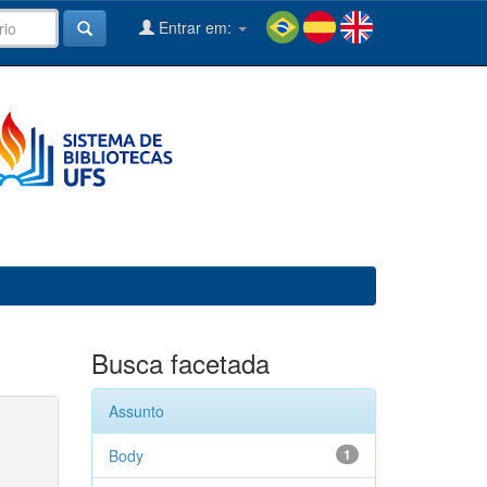
Entrar em:
Busca facetada
Assunto
Body
1