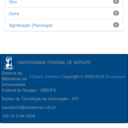
Otro
1
Outro
1
Significação (Psicologia)
1
UNIVERSIDADE FEDERAL DE SERGIPE
Sistema de
DSpace Software
Copyright © 2002-2010
Duraspace
Bibliotecas da
Universidade
Federal de Sergipe - SIBIUFS
Núcleo de Tecnologia da Informação - NTI
repositorio@academico.ufs.br
+55 79 3194-6528