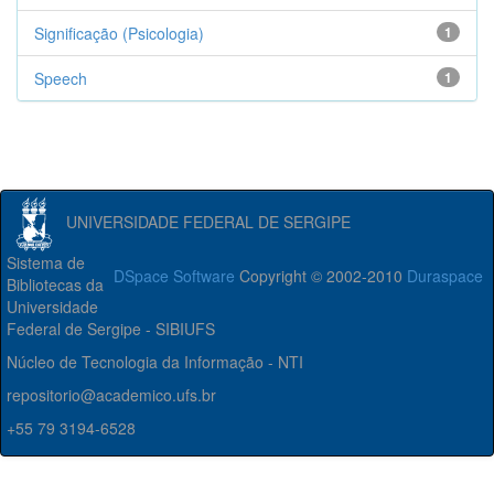
Significação (Psicologia)
1
Speech
1
UNIVERSIDADE FEDERAL DE SERGIPE
Sistema de
DSpace Software
Copyright © 2002-2010
Duraspace
Bibliotecas da
Universidade
Federal de Sergipe - SIBIUFS
Núcleo de Tecnologia da Informação - NTI
repositorio@academico.ufs.br
+55 79 3194-6528