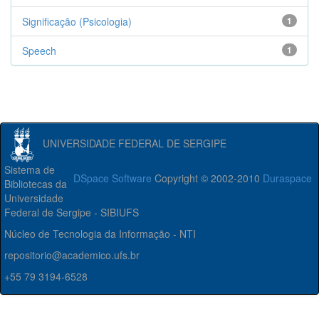
Significação (Psicologia)
1
Speech
1
UNIVERSIDADE FEDERAL DE SERGIPE
Sistema de
DSpace Software
Copyright © 2002-2010
Duraspace
Bibliotecas da
Universidade
Federal de Sergipe - SIBIUFS
Núcleo de Tecnologia da Informação - NTI
repositorio@academico.ufs.br
+55 79 3194-6528