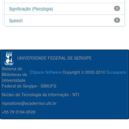
Significação (Psicologia)
1
Speech
1
UNIVERSIDADE FEDERAL DE SERGIPE
Sistema de
DSpace Software
Copyright © 2002-2010
Duraspace
Bibliotecas da
Universidade
Federal de Sergipe - SIBIUFS
Núcleo de Tecnologia da Informação - NTI
repositorio@academico.ufs.br
+55 79 3194-6528