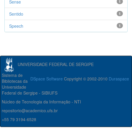
Sense
1
Sentido
1
Speech
1
UNIVERSIDADE FEDERAL DE SERGIPE
Sistema de
DSpace Software
Copyright © 2002-2010
Duraspace
Bibliotecas da
Universidade
Federal de Sergipe - SIBIUFS
Núcleo de Tecnologia da Informação - NTI
repositorio@academico.ufs.br
+55 79 3194-6528