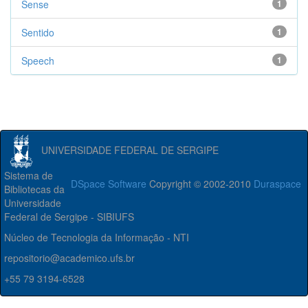
Sense
1
Sentido
1
Speech
1
UNIVERSIDADE FEDERAL DE SERGIPE
Sistema de
DSpace Software
Copyright © 2002-2010
Duraspace
Bibliotecas da
Universidade
Federal de Sergipe - SIBIUFS
Núcleo de Tecnologia da Informação - NTI
repositorio@academico.ufs.br
+55 79 3194-6528