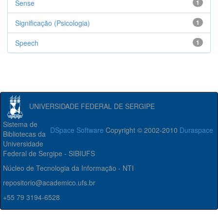
Sense
1
Significação (Psicologia)
1
Speech
1
UNIVERSIDADE FEDERAL DE SERGIPE
Sistema de
DSpace Software
Copyright © 2002-2010
Duraspace
Bibliotecas da
Universidade
Federal de Sergipe - SIBIUFS
Núcleo de Tecnologia da Informação - NTI
repositorio@academico.ufs.br
+55 79 3194-6528