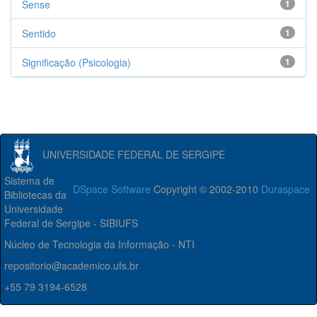
Sense
1
Sentido
1
Significação (Psicologia)
1
UNIVERSIDADE FEDERAL DE SERGIPE
Sistema de
DSpace Software
Copyright © 2002-2010
Duraspace
Bibliotecas da
Universidade
Federal de Sergipe - SIBIUFS
Núcleo de Tecnologia da Informação - NTI
repositorio@academico.ufs.br
+55 79 3194-6528