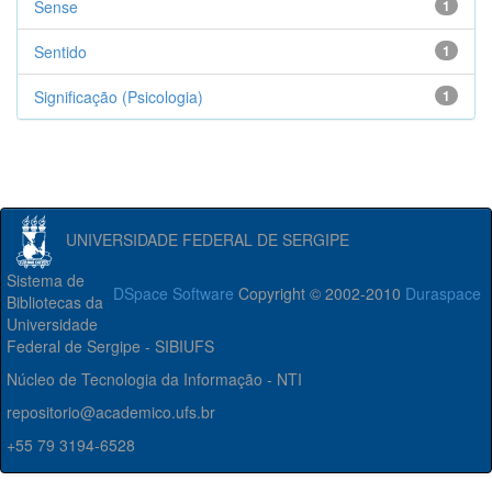
Sense
1
Sentido
1
Significação (Psicologia)
1
UNIVERSIDADE FEDERAL DE SERGIPE
Sistema de
DSpace Software
Copyright © 2002-2010
Duraspace
Bibliotecas da
Universidade
Federal de Sergipe - SIBIUFS
Núcleo de Tecnologia da Informação - NTI
repositorio@academico.ufs.br
+55 79 3194-6528