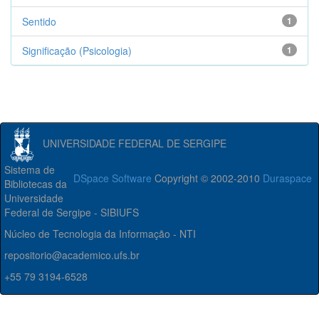
Sentido
1
Significação (Psicologia)
1
UNIVERSIDADE FEDERAL DE SERGIPE
Sistema de
DSpace Software
Copyright © 2002-2010
Duraspace
Bibliotecas da
Universidade
Federal de Sergipe - SIBIUFS
Núcleo de Tecnologia da Informação - NTI
repositorio@academico.ufs.br
+55 79 3194-6528