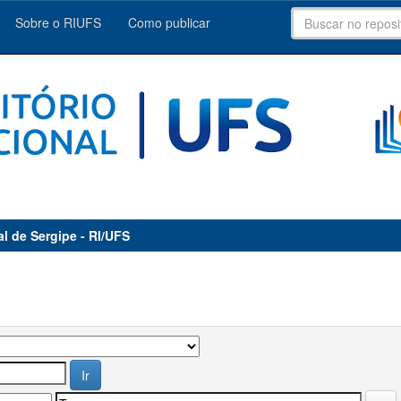
Sobre o RIUFS
Como publicar
al de Sergipe - RI/UFS