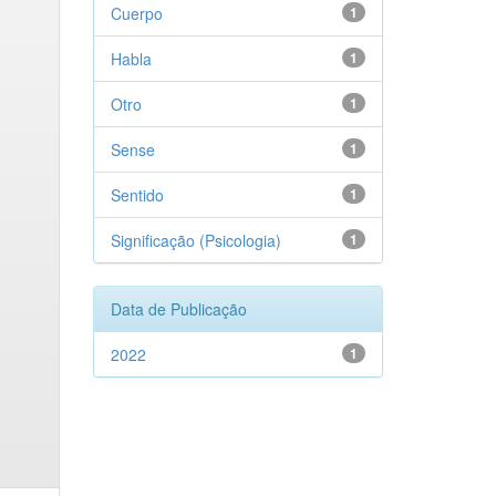
Cuerpo
1
Habla
1
Otro
1
Sense
1
Sentido
1
Significação (Psicologia)
1
Data de Publicação
2022
1