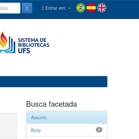
Entrar em:
Busca facetada
Assunto
Body
1