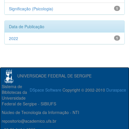
Significação (Psicologia)
1
Data de Publicação
2022
1
UNIVERSIDADE FEDERAL DE SERGIPE
Sistema de
DSpace Software
Copyright © 2002-2010
Duraspace
Bibliotecas da
Universidade
Federal de Sergipe - SIBIUFS
Núcleo de Tecnologia da Informação - NTI
repositorio@academico.ufs.br