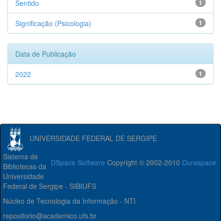
Sentido
1
Significação (Psicologia)
1
Data de Publicação
2022
1
UNIVERSIDADE FEDERAL DE SERGIPE
Sistema de
DSpace Software
Copyright © 2002-2010
Duraspace
Bibliotecas da
Universidade
Federal de Sergipe - SIBIUFS
Núcleo de Tecnologia da Informação - NTI
repositorio@academico.ufs.br