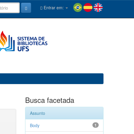
Entrar em:
Busca facetada
Assunto
Body
1