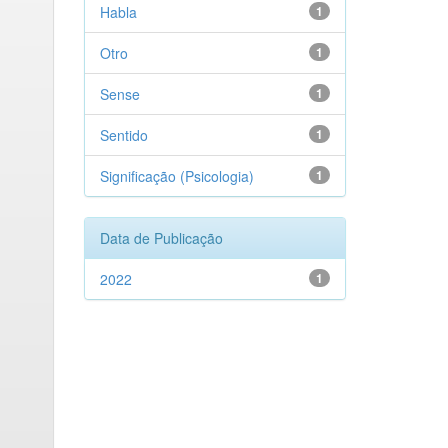
Habla
1
Otro
1
Sense
1
Sentido
1
Significação (Psicologia)
1
Data de Publicação
2022
1