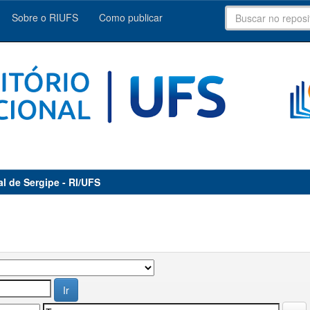
Sobre o RIUFS
Como publicar
al de Sergipe - RI/UFS