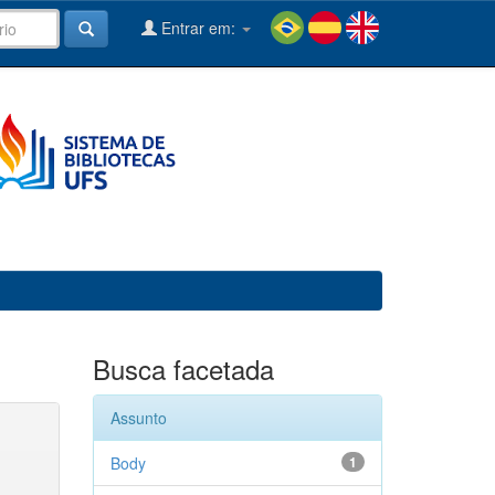
Entrar em:
Busca facetada
Assunto
Body
1