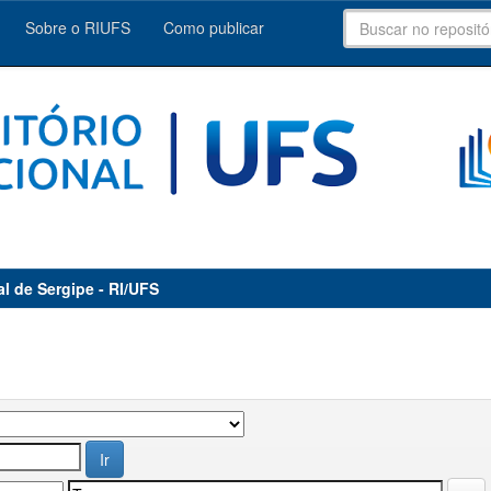
Sobre o RIUFS
Como publicar
al de Sergipe - RI/UFS