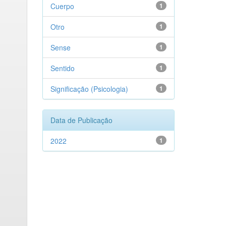
Cuerpo
1
Otro
1
Sense
1
Sentido
1
Significação (Psicologia)
1
Data de Publicação
2022
1