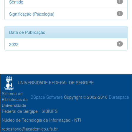
Sentido
1
Significação (Psicologia)
1
Data de Publicação
2022
1
UNIVERSIDADE FEDERAL DE SERGIPE
Sistema de
DSpace Software
Copyright © 2002-2010
Duraspace
Bibliotecas da
Universidade
Federal de Sergipe - SIBIUFS
Núcleo de Tecnologia da Informação - NTI
repositorio@academico.ufs.br