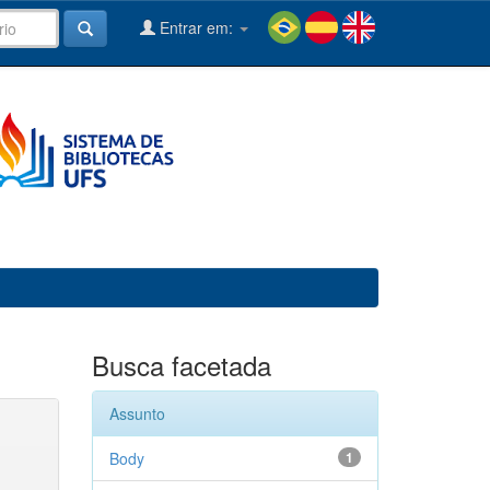
Entrar em:
Busca facetada
Assunto
Body
1