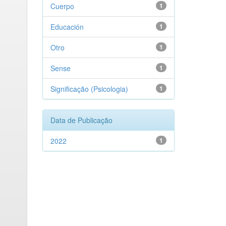
Cuerpo
1
Educación
1
Otro
1
Sense
1
Significação (Psicologia)
1
Data de Publicação
2022
1