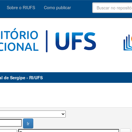
Sobre o RIUFS
Como publicar
al de Sergipe - RI/UFS