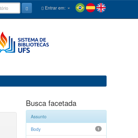
Entrar em:
Busca facetada
Assunto
Body
1