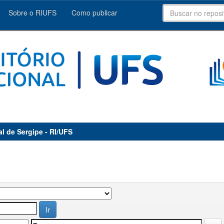
Sobre o RIUFS
Como publicar
al de Sergipe - RI/UFS