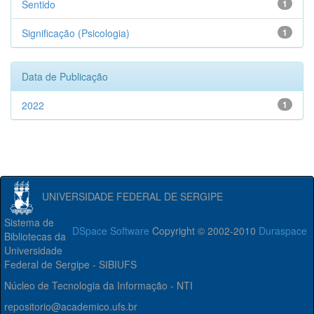
Sentido
1
Significação (Psicologia)
1
Data de Publicação
2022
1
UNIVERSIDADE FEDERAL DE SERGIPE
Sistema de
DSpace Software
Copyright © 2002-2010
Duraspace
Bibliotecas da
Universidade
Federal de Sergipe - SIBIUFS
Núcleo de Tecnologia da Informação - NTI
repositorio@academico.ufs.br