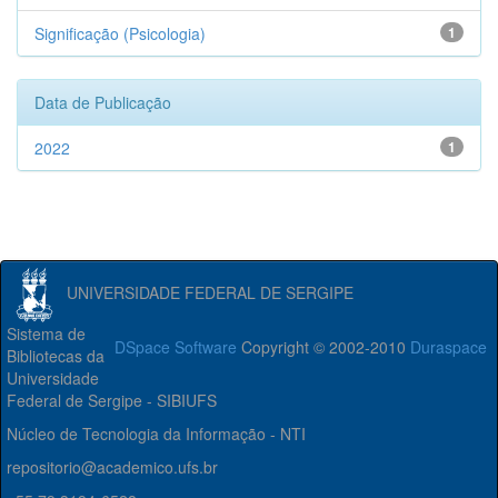
Significação (Psicologia)
1
Data de Publicação
2022
1
UNIVERSIDADE FEDERAL DE SERGIPE
Sistema de
DSpace Software
Copyright © 2002-2010
Duraspace
Bibliotecas da
Universidade
Federal de Sergipe - SIBIUFS
Núcleo de Tecnologia da Informação - NTI
repositorio@academico.ufs.br