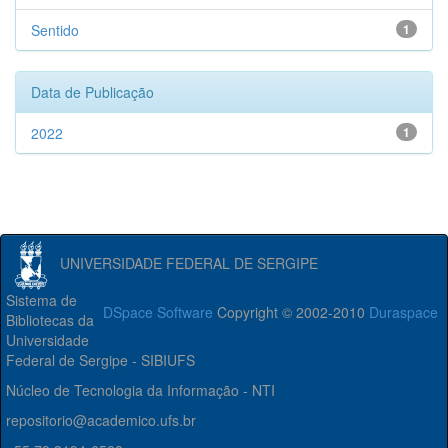
Sentido
1
Data de Publicação
2022
1
UNIVERSIDADE FEDERAL DE SERGIPE
Sistema de
DSpace Software
Copyright © 2002-2010
Duraspace
Bibliotecas da
Universidade
Federal de Sergipe - SIBIUFS
Núcleo de Tecnologia da Informação - NTI
repositorio@academico.ufs.br