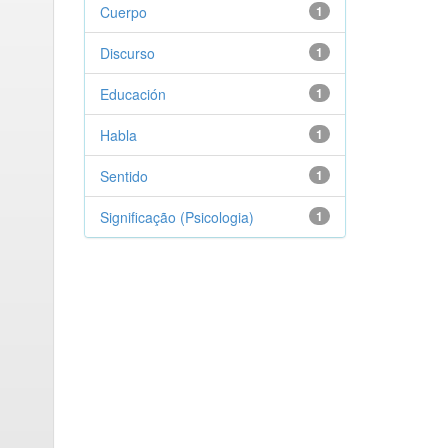
Cuerpo
1
Discurso
1
Educación
1
Habla
1
Sentido
1
Significação (Psicologia)
1