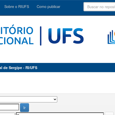
Sobre o RIUFS
Como publicar
al de Sergipe - RI/UFS