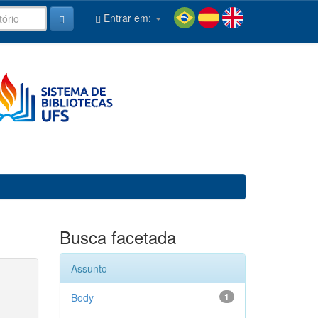
Entrar em:
Busca facetada
Assunto
Body
1