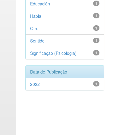
Educación
1
Habla
1
Otro
1
Sentido
1
Significação (Psicologia)
1
Data de Publicação
2022
1