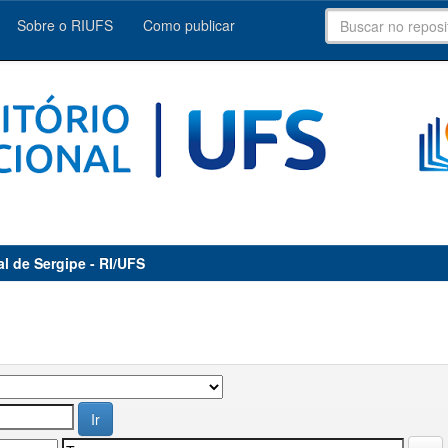
Sobre o RIUFS
Como publicar
al de Sergipe - RI/UFS