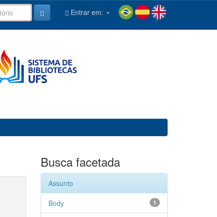
Entrar em:
Busca facetada
Assunto
Body
1