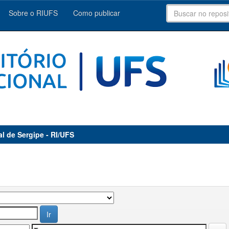
Sobre o RIUFS
Como publicar
al de Sergipe - RI/UFS