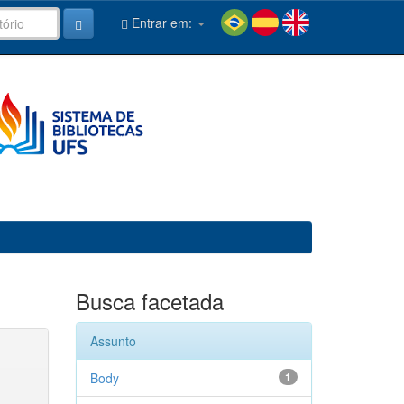
Entrar em:
Busca facetada
Assunto
Body
1