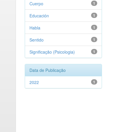
Cuerpo
1
Educación
1
Habla
1
Sentido
1
Significação (Psicologia)
1
Data de Publicação
2022
1