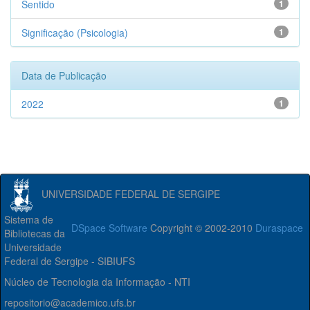
Sentido
1
Significação (Psicologia)
1
Data de Publicação
2022
1
UNIVERSIDADE FEDERAL DE SERGIPE
Sistema de
DSpace Software
Copyright © 2002-2010
Duraspace
Bibliotecas da
Universidade
Federal de Sergipe - SIBIUFS
Núcleo de Tecnologia da Informação - NTI
repositorio@academico.ufs.br