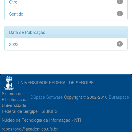
Otro
1
Sentido
1
Data de Publicação
2022
1
UNIVERSIDADE FEDERAL DE SERGIPE
Sistema de
DSpace Software
Copyright © 2002-2010
Duraspace
Bibliotecas da
Universidade
Federal de Sergipe - SIBIUFS
Núcleo de Tecnologia da Informação - NTI
repositorio@academico.ufs.br