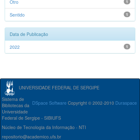
Otro
1
Sentido
1
Data de Publicação
2022
1
UNIVERSIDADE FEDERAL DE SERGIPE
Sistema de
DSpace Software
Copyright © 2002-2010
Duraspace
Bibliotecas da
Universidade
Federal de Sergipe - SIBIUFS
Núcleo de Tecnologia da Informação - NTI
repositorio@academico.ufs.br