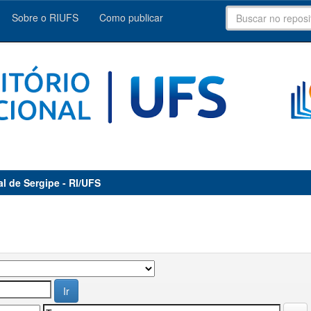
Sobre o RIUFS
Como publicar
al de Sergipe - RI/UFS