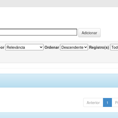
por
Ordenar
Registro(s)
Anterior
1
P