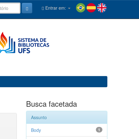
Entrar em:
Busca facetada
Assunto
Body
1