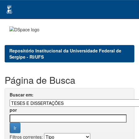
Skip
navigation
Repositório Institucional da Universidade Federal de
Sergipe - RI/UFS
Página de Busca
Buscar em:
por
Filtros correntes: