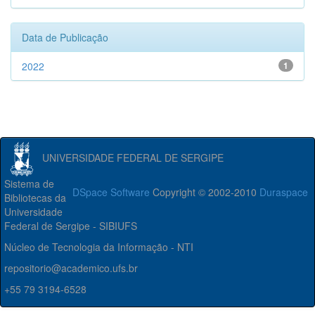
Data de Publicação
2022
1
UNIVERSIDADE FEDERAL DE SERGIPE
Sistema de
DSpace Software
Copyright © 2002-2010
Duraspace
Bibliotecas da
Universidade
Federal de Sergipe - SIBIUFS
Núcleo de Tecnologia da Informação - NTI
repositorio@academico.ufs.br
+55 79 3194-6528