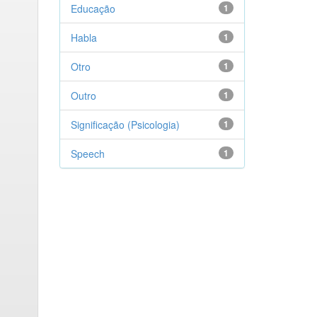
Educação
1
Habla
1
Otro
1
Outro
1
Significação (Psicologia)
1
Speech
1