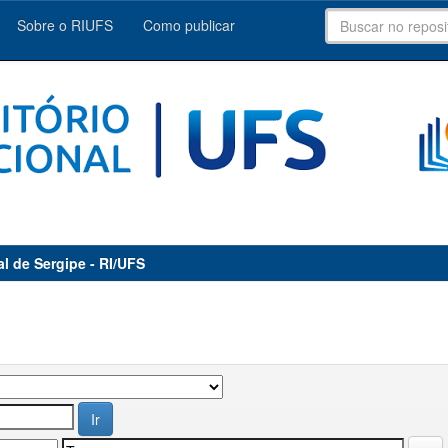
Sobre o RIUFS
Como publicar
al de Sergipe - RI/UFS