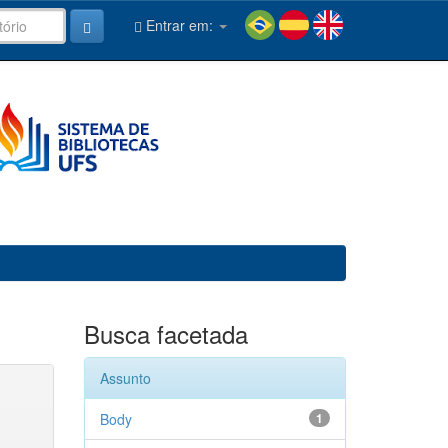
Entrar em:
Busca facetada
Assunto
Body
1