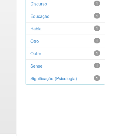
Discurso
1
Educação
1
Habla
1
Otro
1
Outro
1
Sense
1
Significação (Psicologia)
1