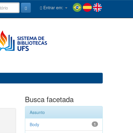
Entrar em:
Busca facetada
Assunto
Body
1