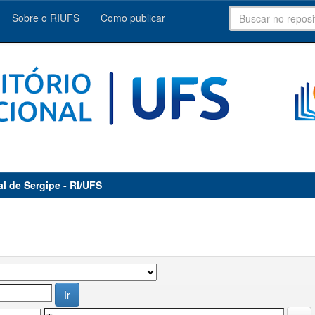
Sobre o RIUFS
Como publicar
al de Sergipe - RI/UFS