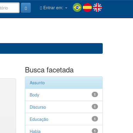
Entrar em:
Busca facetada
Assunto
Body
1
Discurso
1
Educação
1
Habla
1