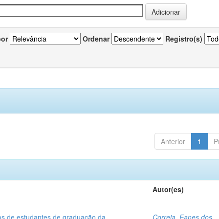
por
Ordenar
Registro(s)
Anterior
1
P
Autor(es)
dos de estudantes de graduação da
Correia, Eanes dos