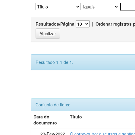
Resultados/Página
|
Ordenar registros 
Resultado 1-1 de 1.
Conjunto de itens:
Data do
Título
documento
23-Fev-2022
O corpo-outro: discursos e senti