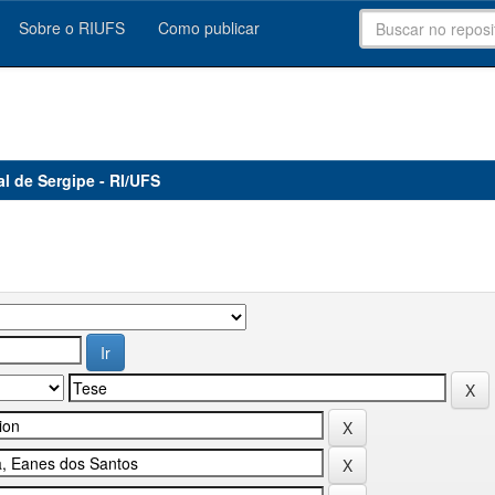
Sobre o RIUFS
Como publicar
al de Sergipe - RI/UFS