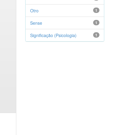
Otro
1
Sense
1
Significação (Psicologia)
1