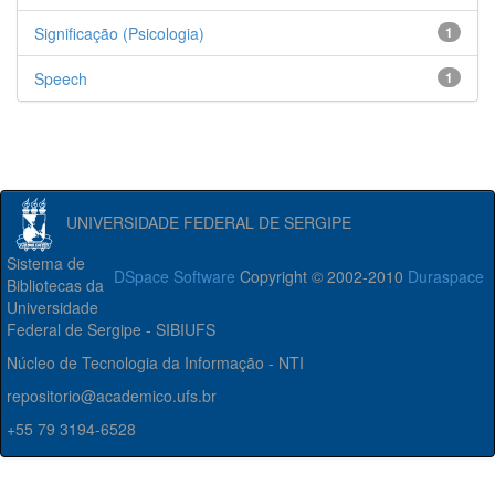
Significação (Psicologia)
1
Speech
1
UNIVERSIDADE FEDERAL DE SERGIPE
Sistema de
DSpace Software
Copyright © 2002-2010
Duraspace
Bibliotecas da
Universidade
Federal de Sergipe - SIBIUFS
Núcleo de Tecnologia da Informação - NTI
repositorio@academico.ufs.br
+55 79 3194-6528