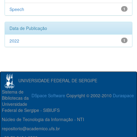
Speech
1
Data de Publicação
2022
1
UNIVERSIDADE FEDERAL DE SERGIPE
Sistema de
DSpace Software
Copyright © 2002-2010
Duraspace
Bibliotecas da
Universidade
Federal de Sergipe - SIBIUFS
Núcleo de Tecnologia da Informação - NTI
repositorio@academico.ufs.br